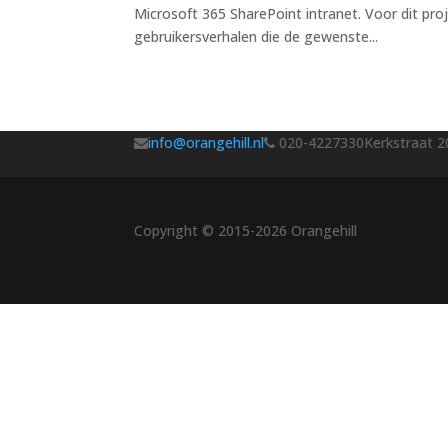
Microsoft 365 SharePoint intranet. Voor dit proj
gebruikersverhalen die de gewenste...
info@orangehill.nl
020-4227330
Kerkstraat 2
Copyright © 2015-2026 Orangehill