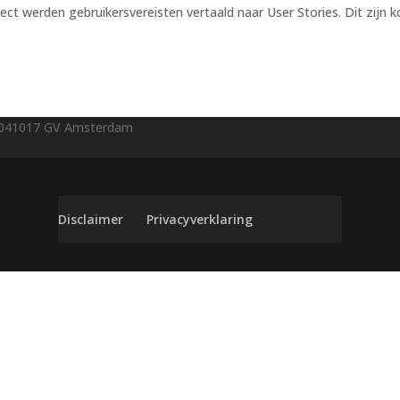
ect werden gebruikersvereisten vertaald naar User Stories. Dit zijn k
04
1017 GV Amsterdam
Disclaimer
Privacyverklaring